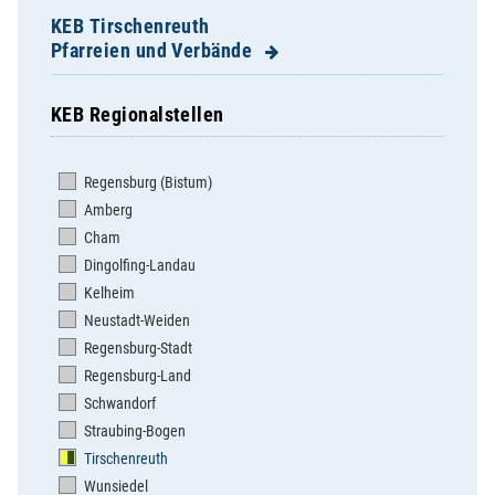
KEB Tirschenreuth
Pfarreien und Verbände
KEB Regionalstellen
Bärnau-.. Hohenthan-.., Schwarzenbach-..
Bärnau-St. Nikolaus
Regensburg (Bistum)
Beidl-Mariä Himmelfahrt
Amberg
Brand/Opf.-Herz Jesu
Cham
Ebnath-St. Ägidius
Dingolfing-Landau
Erbendorf-Mariä Himmelfahrt
Kelheim
Falkenberg-St. Pankratius
Neustadt-Weiden
Friedenfels-Maria Immaculata
Regensburg-Stadt
Fuchsmühl-Maria Hilf
Regensburg-Land
Immenreuth-Herz Jesu
Schwandorf
Kastl-St. Margaretha
Straubing-Bogen
Kemnath Stadt-Mariä Himmelfahrt
Tirschenreuth
Konnersreuth-St. Laurentius
Wunsiedel