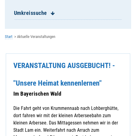
Krummennaab-Mariä Himmelfahrt
Kulmain-Mariä Himmelfahrt
Umkreissuche
Leonberg-St. Leonhard
Mähring-St. Katharina
Mitterteich-St. Jakob
Start
Aktuelle Veranstaltungen
Münchenreuth-St. Emmeram
Neualbenreuth-St. Laurentius
Neusorg-Patrona Bavariae
VERANSTALTUNG AUSGEBUCHT! -
Pechbrunn-Herz Jesu
Poppenreuth-Mariä Heimsuchung
Premenreuth-Mariä Himmelfahrt
"Unsere Heimat kennenlernen"
Pullenreuth-St. Martin
Im Bayerischen Wald
Stein-St.Laurentius
Steinmühle-St. Josef
Die Fahrt geht von Krummennaab nach Lohberghütte,
Tirschenreuth-Mariä Himmelfahrt
dort fahren wir mit der kleinen Arberseebahn zum
Waldeck-St. Johann
kleinen Arbersee. Das Mittagessen nehmen wir in der
Waldershof-.. Poppenreuth-..
Stadt Lam ein. Weiterfahrt nach Arrach zum
Waldershof-St. Sebastian