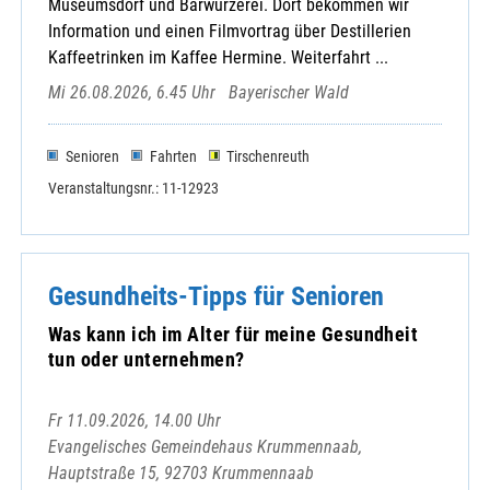
Museumsdorf und Bärwurzerei. Dort bekommen wir
Waldsassen-.. Münchenreuth-..
Information und einen Filmvortrag über Destillerien
Waldsassen-St. Johann
Kaffeetrinken im Kaffee Hermine. Weiterfahrt ...
Wernersreuth-St. Andreas
Mi 26.08.2026, 6.45 Uhr
Bayerischer Wald
Wiesau-St. Michael
Senioren
Fahrten
Tirschenreuth
Veranstaltungsnr.: 11-12923
Caritasverband für den Lkr Tirschenreut
Dekanat Kemnath-Wunsiedel
Dekanat Tirschenreuth
Gesundheits-Tipps für Senioren
Dekanat Tirschenreuth-Wunsiedel
KAB-Kreisverband Kemnath
Was kann ich im Alter für meine Gesundheit
KAB-Kreisverband Stiftland
tun oder unternehmen?
Kath. Deutscher Frauenbund (KDFB)
KEB Tirschenreuth
Fr 11.09.2026, 14.00 Uhr
Kolping-Bezirksverband Tirschenreuth
Evangelisches Gemeindehaus Krummennaab,
Stefanus-Gemeinschaft Tirschenreuth
Hauptstraße 15, 92703 Krummennaab