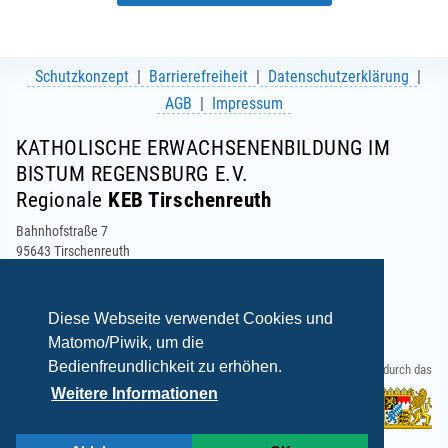
Schutzkonzept
Barrierefreiheit
Datenschutzerklärung
AGB
Impressum
KATHOLISCHE ERWACHSENENBILDUNG IM
BISTUM REGENSBURG E.V.
Regionale
KEB Tirschenreuth
Bahnhofstraße 7
95643 Tirschenreuth
Telefon: 09631 3004-00
Telefax: 09631 3004-01
E-Mail:
info(at)keb-tirschenreuth.de
Diese Webseite verwendet Cookies und
Matomo/Piwik, um die
Bedienfreundlichkeit zu erhöhen.
Gefördert durch das
Weitere Informationen