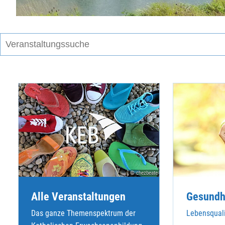
© chezbeate
Alle Veranstaltungen
Gesundh
Das ganze Themenspektrum der
Lebensquali