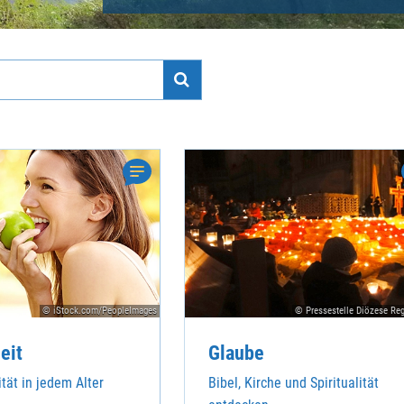
© iStock.com/PeopleImages
© Pressestelle Diözese Re
eit
Glaube
tät in jedem Alter
Bibel, Kirche und Spiritualität