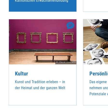
Katholischen Erwachsenenbildung
© iStock.com/4FR
Kultur
Persönli
Kunst und Tradition erleben – in
Das eigene 
der Heimat und der ganzen Welt
nehmen und
Potenziale