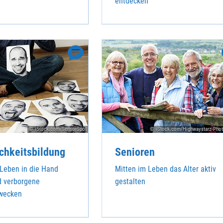
entdecken
© iStock.com/SensorSpot
© iStock.com/Highwaystarz-Pho
chkeitsbildung
Senioren
Leben in die Hand
Mitten im Leben das Alter aktiv
 verborgene
gestalten
 wecken