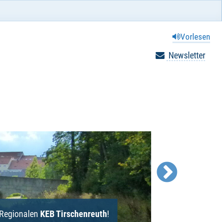
Vorlesen
Newsletter
g
Bild ext. verlinkt:
r Regionalen
KEB Tirschenreuth
KEB-Regensburg.de
!