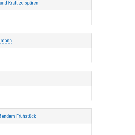
nd Kraft zu spüren
ummann
eßendem Frühstück