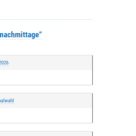
snachmittage“
 2026
nalwahl