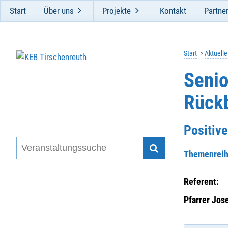
Start
Über uns
Projekte
Kontakt
Partne
Start
Aktuell
Senio
Rückb
Positiv
Themenrei
Referent:
Pfarrer Jos